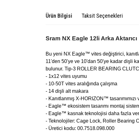
Ürün Bilgisi
Taksit Seçenekleri
Sram NX Eagle 12li Arka Aktarıcı
Bu yeni NX Eagle™ vites değiştirici, ka
11'den 50'ye ve 10'dan 50'ye kadar dişli ka
bulunur. Tip-3 ROLLER BEARING CLUTCH™ s
- 1x12 vites uyumu
- 10-50T vites aralığında çalışma
- 14 dişli alt makara
- Kanıtlanmış X-HORIZON™ tasarımımızı v
- Eagle™ ekosistem tasarımı montaj sis
- Eagle™ kasnak teknolojisi daha fazla ver
- Teknolojiler: Cage Lock, Roller Bearing 
- Üretici kodu: 00.7518.098.000