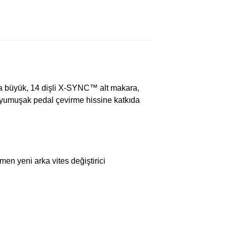
a büyük, 14 dişli X-SYNC™ alt makara,
el yumuşak pedal çevirme hissine katkıda
 yeni arka vites değiştirici