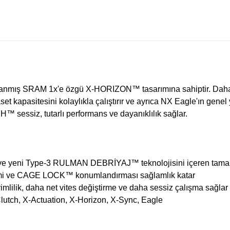
nıtlanmış SRAM 1x'e özgü X-HORIZON™ tasarımına sahiptir. Dah
set kapasitesini kolaylıkla çalıştırır ve ayrıca NX Eagle'ın gen
essiz, tutarlı performans ve dayanıklılık sağlar.
e yeni Type-3 RULMAN DEBRİYAJ™ teknolojisini içeren tamamen
temi ve CAGE LOCK™ konumlandırması sağlamlık katar
imlilik, daha net vites değiştirme ve daha sessiz çalışma sağlar
Clutch, X-Actuation, X-Horizon, X-Sync, Eagle