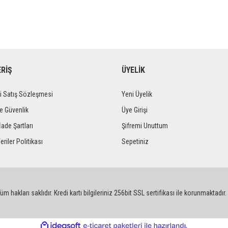
ERİŞ
ÜYELİK
i Satış Sözleşmesi
Yeni Üyelik
ve Güvenlik
Üye Girişi
İade Şartları
Şifremi Unuttum
eriler Politikası
Sepetiniz
m hakları saklıdır. Kredi kartı bilgileriniz 256bit SSL sertifikası ile korunmaktadır.
ile
ideasoft
e-