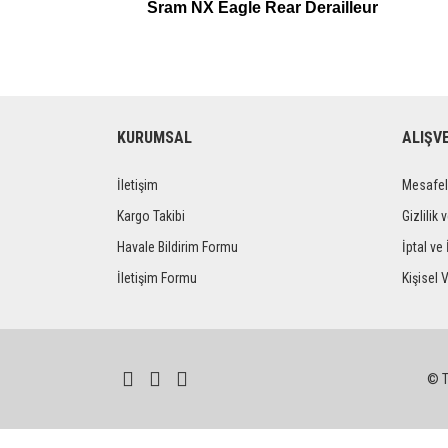
Sram NX Eagle Rear Derailleur
KURUMSAL
ALIŞV
İletişim
Mesafel
Kargo Takibi
Gizlilik 
Havale Bildirim Formu
İptal ve 
İletişim Formu
Kişisel V
© Tü