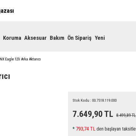
ğazası
Koruma
Aksesuar
Bakım
Ön Sipariş
Yeni
NX Eagle 12li Arka Aktarıcı
ıcı
Stok Kodu : 00.7518.119.000
7.649,90 TL
8.499,89 TL
*
793,74 TL
den başlayan taksitle