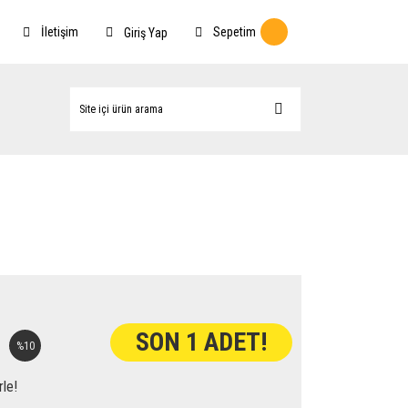
İletişim
Sepetim
Giriş Yap
SON 1 ADET!
%10
rle!