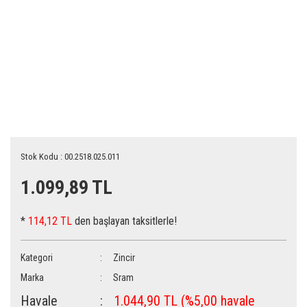
Stok Kodu : 00.2518.025.011
1.099,89 TL
*
114,12 TL
den başlayan taksitlerle!
Kategori
Zincir
Marka
Sram
Havale
1.044,90 TL (%5,00 havale