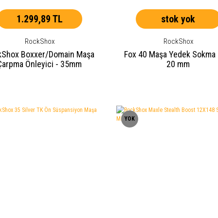
1.299,89 TL
stok yok
RockShox
RockShox
kShox Boxxer/Domain Maşa
Fox 40 Maşa Yedek Sokma M
Çarpma Önleyici - 35mm
20 mm
YOK