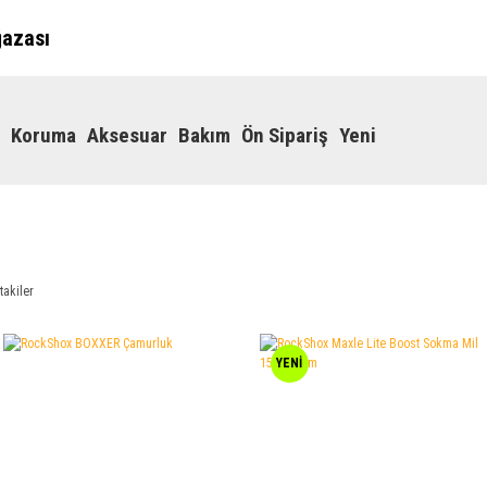
ğazası
Koruma
Aksesuar
Bakım
Ön Sipariş
Yeni
takiler
YENİ