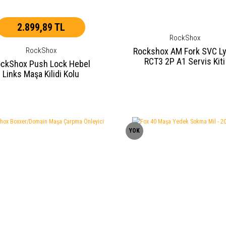
2.899,89 TL
RockShox
RockShox
Rockshox AM Fork SVC Ly
RCT3 2P A1 Servis Kiti
ckShox Push Lock Hebel
Links Maşa Kilidi Kolu
YOK