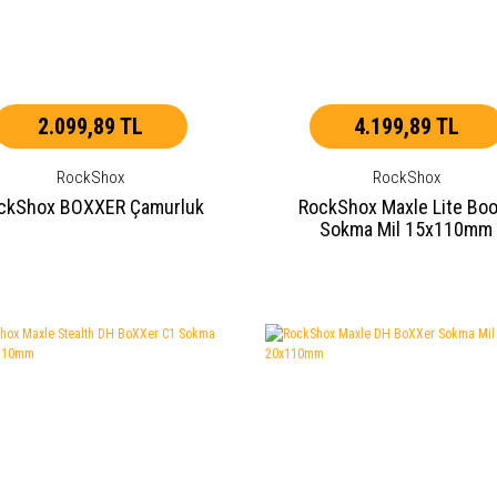
2.099,89 TL
4.199,89 TL
RockShox
RockShox
ckShox BOXXER Çamurluk
RockShox Maxle Lite Bo
Sokma Mil 15x110mm