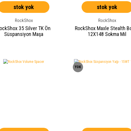
stok yok
stok yok
RockShox
RockShox
ockShox 35 Silver TK Ön
RockShox Maxle Stealth B
Süspansiyon Maşa
12X148 Sokma Mil
YOK