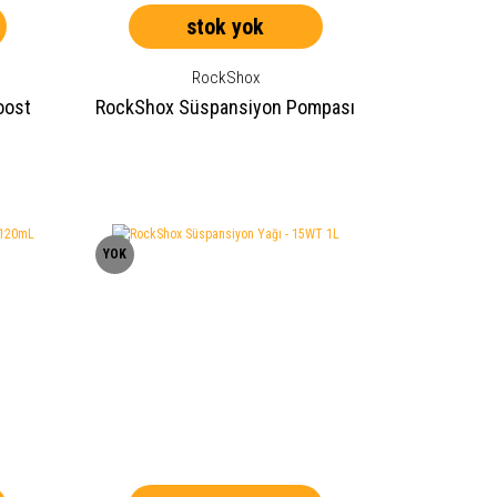
stok yok
RockShox
oost
RockShox Süspansiyon Pompası
YOK