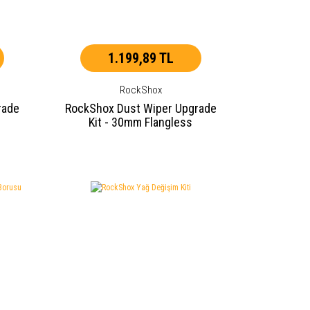
1.199,89 TL
RockShox
rade
RockShox Dust Wiper Upgrade
Kit - 30mm Flangless