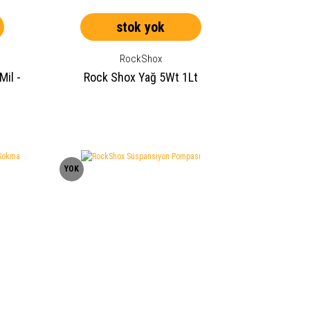
stok yok
RockShox
il -
Rock Shox Yağ 5Wt 1Lt
YOK