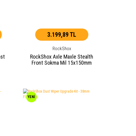
3.199,89 TL
RockShox
ost
RockShox Axle Maxle Stealth
Front Sokma Mil 15x150mm
YENİ