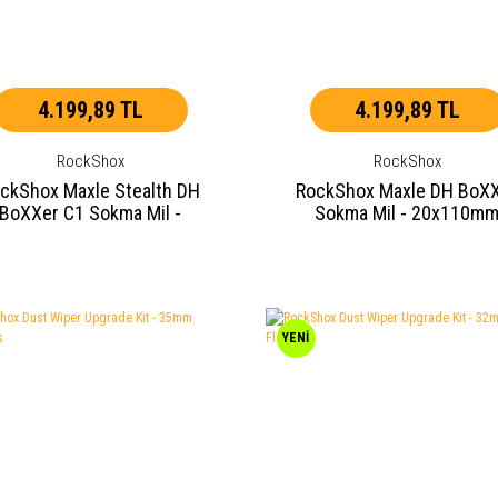
4.199,89 TL
4.199,89 TL
RockShox
RockShox
ckShox Maxle Stealth DH
RockShox Maxle DH BoX
BoXXer C1 Sokma Mil -
Sokma Mil - 20x110m
20x110mm
YENİ