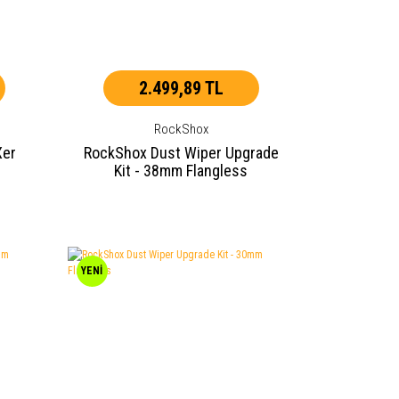
2.499,89 TL
RockShox
Xer
RockShox Dust Wiper Upgrade
m
Kit - 38mm Flangless
YENİ