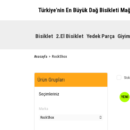
Türkiye'nin En Büyük Dağ Bisikleti Ma
Bisiklet
2.El Bisiklet
Yedek Parça
Giyim
Anasayfa
RockShox
Stok
Ürün Grupları
Seçimleriniz
YENİ
Marka
RockShox