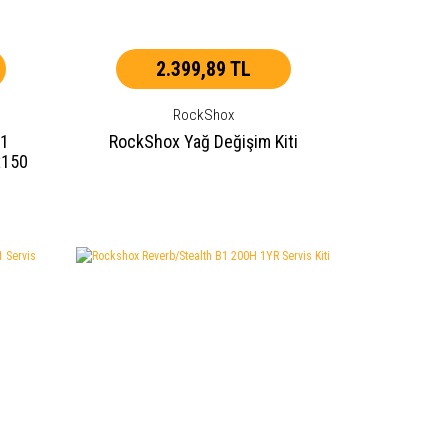
2.399,89 TL
RockShox
A1
RockShox Yağ Değişim Kiti
x150