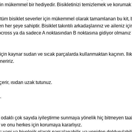
 için mükemmel bir hediyedir. Bisikletinizi temizlemek ve korumak i
i tüm bisiklet severler için mükemmel olarak tamamlanan bu kit, 
er şeye sahiptir. Bisiklet takıntılı arkadaşlarınız ve aileniz için
clocross ya da sadece A noktasından B noktasına gidiyor olmanız f
 için kaynar sudan ve sıcak parçalarda kullanmaktan kaçının. Il
eririz.
çerir, ısıdan uzak tutunuz.
.
e odaklı çok sayıda iyileştirme sunmaya yönelik hiç bitmeyen t
ve onu herkes için korumaya kararlıyız.
; yani ya biyolojik olarak parçalanabilir, ya yeniden doldurulabil