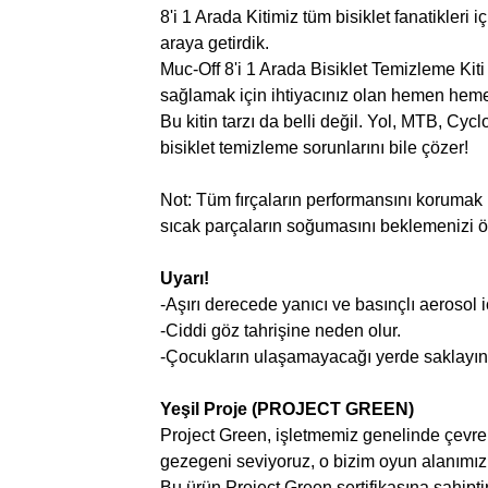
8'i 1 Arada Kitimiz tüm bisiklet fanatikleri
araya getirdik.
Muc-Off 8'i 1 Arada Bisiklet Temizleme Kit
sağlamak için ihtiyacınız olan hemen hemen h
Bu kitin tarzı da belli değil. Yol, MTB, Cy
bisiklet temizleme sorunlarını bile çözer!
Not: Tüm fırçaların performansını korumak
sıcak parçaların soğumasını beklemenizi ön
Uyarı!
-Aşırı derecede yanıcı ve basınçlı aerosol i
-Ciddi göz tahrişine neden olur.
-Çocukların ulaşamayacağı yerde saklayın
Yeşil Proje (PROJECT GREEN)
Project Green, işletmemiz genelinde çevr
gezegeni seviyoruz, o bizim oyun alanımız 
Bu ürün Project Green sertifikasına sahiptir