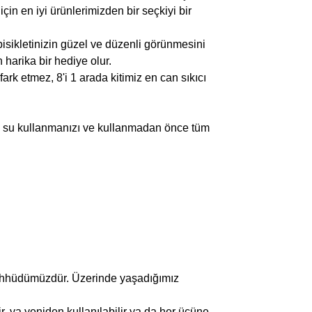
çin en iyi ürünlerimizden bir seçkiyi bir
bisikletinizin güzel ve düzenli görünmesini
 harika bir hediye olur.
ark etmez, 8'i 1 arada kitimiz en can sıkıcı
ık su kullanmanızı ve kullanmadan önce tüm
aahhüdümüzdür. Üzerinde yaşadığımız
ir, ya yeniden kullanılabilir ya da her üçüne