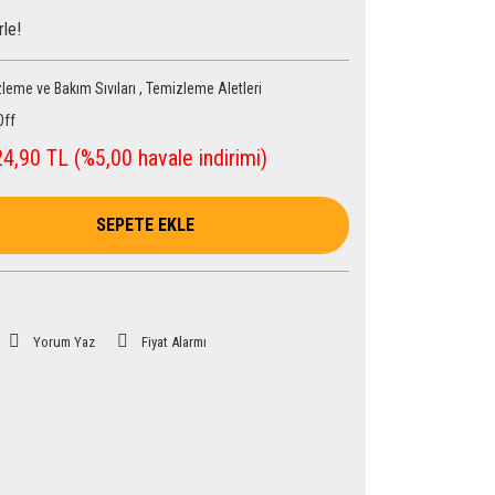
rle!
leme ve Bakım Sıvıları
,
Temizleme Aletleri
Off
4,90 TL (%5,00 havale indirimi)
SEPETE EKLE
Yorum Yaz
Fiyat Alarmı